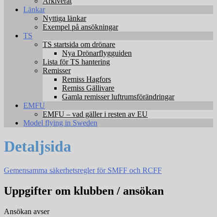
Arkiverat
Länkar
Nyttiga länkar
Exempel på ansökningar
TS
TS startsida om drönare
Nya Drönarflygguiden
Lista för TS hantering
Remisser
Remiss Hagfors
Remiss Gällivare
Gamla remisser luftrumsförändringar
EMFU
EMFU – vad gäller i resten av EU
Model flying in Sweden
Detaljsida
Gemensamma säkerhetsregler för SMFF och RCFF
Uppgifter om klubben / ansökan
Ansökan avser