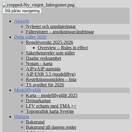
Slå på/av navigering
Aktuellt
Nyheter och uppdateringar
Fältregistret – ansökningar/ändringar
Detta gäller 2026
Regelöversikt 2025-2026
Overview – Rules in effect
Säkerhetsregler som gäller
Daglig verksamhet
Notam – karta
AIP/eAIP startsida
AIP ENR 5.5 (modellflyg)
Restriktionsområden – lista
TS avgifter för 2026
Modellflygfält
Karta – modellflygfält 2025
Drönarkartan
LFV echarts med TMA ++
Topografisk karta Sverige
Historia
Bakgrund
Bakgrund till dagens regler