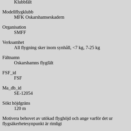
Klubbfält
Modellflygklubb
MFK Oskarshamseskadern
Organisation
SMFF
Verksamhet
All flygning sker inom synhåll, <7 kg, 7-25 kg
Fältnamn
Oskarshamns flygfält
FSF_id
FSF
Ma_db_id
SE-12054
Sökt höjdgräns
120 m
Motivera behovet av utökad flyghöjd och ange varför det ur
flygsäkerhetesynpunkt är rimligt