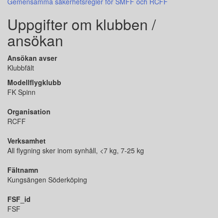
Gemensamma säkerhetsregler för SMFF och RCFF
Uppgifter om klubben /
ansökan
Ansökan avser
Klubbfält
Modellflygklubb
FK Spinn
Organisation
RCFF
Verksamhet
All flygning sker inom synhåll, <7 kg, 7-25 kg
Fältnamn
Kungsängen Söderköping
FSF_id
FSF