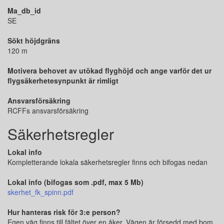
Ma_db_id
SE
Sökt höjdgräns
120 m
Motivera behovet av utökad flyghöjd och ange varför det ur
flygsäkerhetesynpunkt är rimligt
Ansvarsförsäkring
RCFFs ansvarsförsäkring
Säkerhetsregler
Lokal info
Kompletterande lokala säkerhetsregler finns och bifogas nedan
Lokal info (bifogas som .pdf, max 5 Mb)
skerhet_fk_spinn.pdf
Hur hanteras risk för 3:e person?
Egen väg finns till fältet över en åker. Vägen är försedd med bom