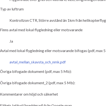
Typ av luftrum
Kontrollzon CTR, Större avstånd än 1km från helikopterflyg
Finns avtal med lokal flygledning eller motsvarande
Ja
Avtal med lokal flygledning eller motsvarande bifogas (pdf, max 
avtal_mellan_skavsta_och_nmk.pdf
Övriga bifogade dokument (pdf, max 5 Mb):
Övriga bifogade dokument_2 (pdf, max 5 Mb):
Kommentarer om höjd och säkerhet
Fältets latitud (breddgrad) från Google-map