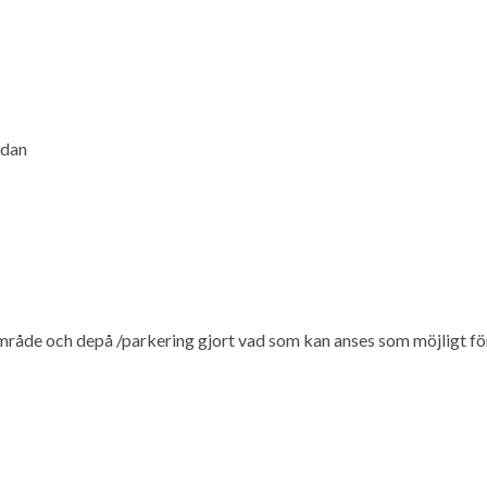
edan
mråde och depå /parkering gjort vad som kan anses som möjligt för