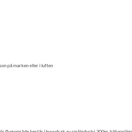
on på marken eller i luften
ör flygområde består i huvudsak av småindustri 300m, båtupplä