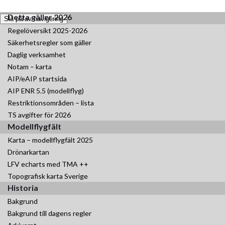
Fältregistret – ansökningar/ändringar
Detta gäller 2026
Slå på/av navigering
Regelöversikt 2025-2026
Säkerhetsregler som gäller
Daglig verksamhet
Notam – karta
AIP/eAIP startsida
AIP ENR 5.5 (modellflyg)
Restriktionsområden – lista
TS avgifter för 2026
Modellflygfält
Karta – modellflygfält 2025
Drönarkartan
LFV echarts med TMA ++
Topografisk karta Sverige
Historia
Bakgrund
Bakgrund till dagens regler