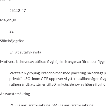
26112-47
Ma_db_id
SE
Sökt höjdgräns
Enligt avtal Skavsta
Motivera behovet av utökad flyghöjd och ange varför det ur flygs
Vårt fält Nyköping Brandholmen med placering på nerlagt pri
privatfält SO. Inom CTR upplever vi ytterst sällan någon flyg
rutinen är då att gå ner till 50m nivån. Behov av högre fly
Ansvarsförsäkring
RCFFs ansvarsförsäkring, SMFFs ansvarsförsäkring