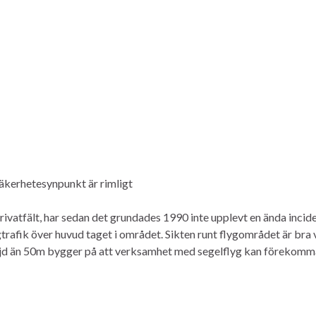
äkerhetesynpunkt är rimligt
vatfält, har sedan det grundades 1990 inte upplevt en ända inciden
trafik över huvud taget i området. Sikten runt flygområdet är bra v
ghöjd än 50m bygger på att verksamhet med segelflyg kan förekomma