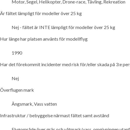
Motor, Segel, Helikopter, Drone-race, Tävling, Rekreation
Är fältet lämpligt för modeller över 25 kg
Nej - fältet är INTE lämpligt för modeller över 25 kg
Hur länge har platsen använts för modellflyg
1990
Har det förekommit incidenter med risk för/eller skada på 3:e pers
Nej
Överflugen mark
Ängsmark, Vass vatten
Infrastruktur / bebyggelse närmast fältet samt avstånd
Flygområde över gräs och våtmark/vass, omgivningen utanf