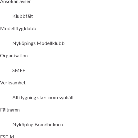
Ansökan avser
Klubbfält
Modellflygklubb
Nyköpings Modellklubb
Organisation
SMFF
Verksamhet
All flygning sker inom synhåll
Fältnamn
Nyköping Brandholmen
FSF_id