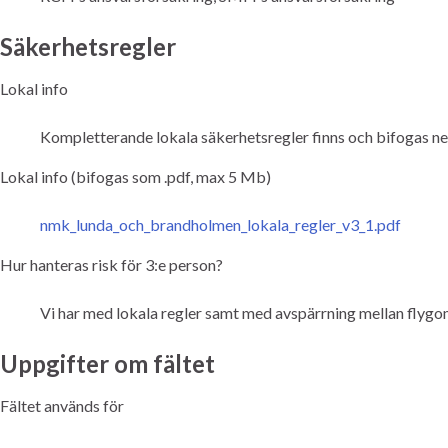
Säkerhetsregler
Lokal info
Kompletterande lokala säkerhetsregler finns och bifogas n
Lokal info (bifogas som .pdf, max 5 Mb)
nmk_lunda_och_brandholmen_lokala_regler_v3_1.pdf
Hur hanteras risk för 3:e person?
Vi har med lokala regler samt med avspärrning mellan flygo
Uppgifter om fältet
Fältet används för