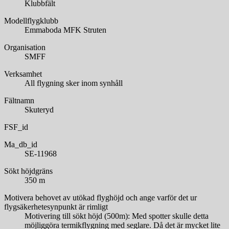
Klubbfält
Modellflygklubb
Emmaboda MFK Struten
Organisation
SMFF
Verksamhet
All flygning sker inom synhåll
Fältnamn
Skuteryd
FSF_id
Ma_db_id
SE-11968
Sökt höjdgräns
350 m
Motivera behovet av utökad flyghöjd och ange varför det ur
flygsäkerhetesynpunkt är rimligt
Motivering till sökt höjd (500m): Med spotter skulle detta
möjliggöra termikflygning med seglare. Då det är mycket lite