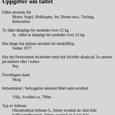
Uppgifter om fältet
Fältet används för
Motor, Segel, Helikopter, Jet, Drone-race, Tävling,
Rekreation
Är fältet lämpligt för modeller över 25 kg
Ja - fältet är lämpligt för modeller över 25 kg
Hur länge har platsen använts för modellflyg
Sedan 1977
Har det förekommit incidenter med risk för/eller skada på 3:e person
på marken eller i luften
Nej
Överflugen mark
Skog
Infrastruktur / bebyggelse närmast fältet samt avstånd
Villa. Avstånd ca. 790m
Typ av luftrum
Okontrollerat luftrum G, Större avstånd än 1km från
helikopterflygplats, Större avstånd än 5 km från