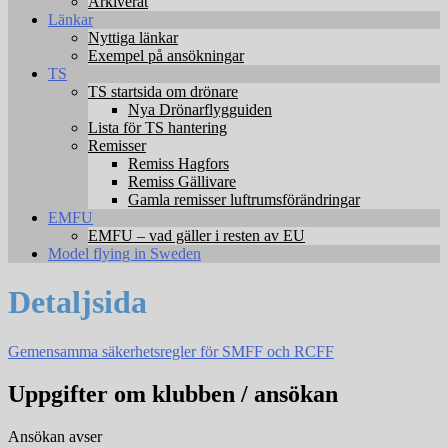
Arkiverat
Länkar
Nyttiga länkar
Exempel på ansökningar
TS
TS startsida om drönare
Nya Drönarflygguiden
Lista för TS hantering
Remisser
Remiss Hagfors
Remiss Gällivare
Gamla remisser luftrumsförändringar
EMFU
EMFU – vad gäller i resten av EU
Model flying in Sweden
Detaljsida
Gemensamma säkerhetsregler för SMFF och RCFF
Uppgifter om klubben / ansökan
Ansökan avser