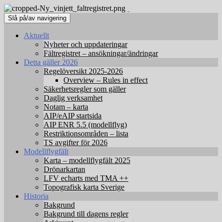
Slå på/av navigering
Aktuellt
Nyheter och uppdateringar
Fältregistret – ansökningar/ändringar
Detta gäller 2026
Regelöversikt 2025-2026
Overview – Rules in effect
Säkerhetsregler som gäller
Daglig verksamhet
Notam – karta
AIP/eAIP startsida
AIP ENR 5.5 (modellflyg)
Restriktionsområden – lista
TS avgifter för 2026
Modellflygfält
Karta – modellflygfält 2025
Drönarkartan
LFV echarts med TMA ++
Topografisk karta Sverige
Historia
Bakgrund
Bakgrund till dagens regler