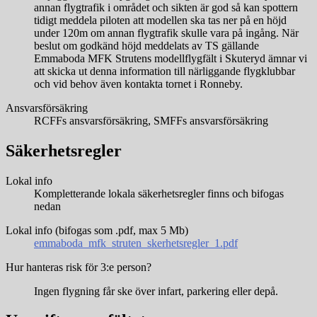
annan flygtrafik i området och sikten är god så kan spottern
tidigt meddela piloten att modellen ska tas ner på en höjd
under 120m om annan flygtrafik skulle vara på ingång. När
beslut om godkänd höjd meddelats av TS gällande
Emmaboda MFK Strutens modellflygfält i Skuteryd ämnar vi
att skicka ut denna information till närliggande flygklubbar
och vid behov även kontakta tornet i Ronneby.
Ansvarsförsäkring
RCFFs ansvarsförsäkring, SMFFs ansvarsförsäkring
Säkerhetsregler
Lokal info
Kompletterande lokala säkerhetsregler finns och bifogas
nedan
Lokal info (bifogas som .pdf, max 5 Mb)
emmaboda_mfk_struten_skerhetsregler_1.pdf
Hur hanteras risk för 3:e person?
Ingen flygning får ske över infart, parkering eller depå.