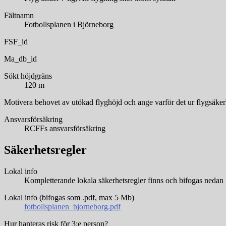
Fältnamn
Fotbollsplanen i Björneborg
FSF_id
Ma_db_id
Sökt höjdgräns
120 m
Motivera behovet av utökad flyghöjd och ange varför det ur flygsäker
Ansvarsförsäkring
RCFFs ansvarsförsäkring
Säkerhetsregler
Lokal info
Kompletterande lokala säkerhetsregler finns och bifogas nedan
Lokal info (bifogas som .pdf, max 5 Mb)
fotbollsplanen_bjorneborg.pdf
Hur hanteras risk för 3:e person?