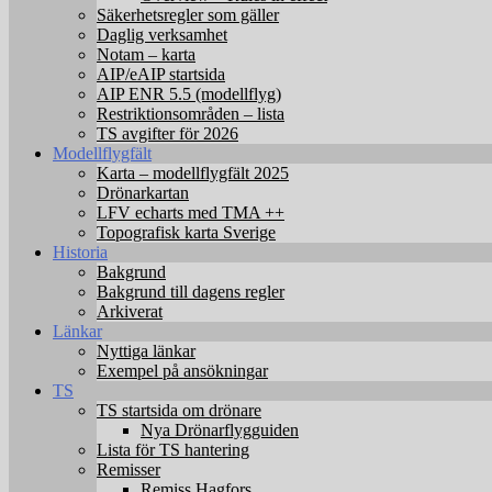
Säkerhetsregler som gäller
Daglig verksamhet
Notam – karta
AIP/eAIP startsida
AIP ENR 5.5 (modellflyg)
Restriktionsområden – lista
TS avgifter för 2026
Modellflygfält
Karta – modellflygfält 2025
Drönarkartan
LFV echarts med TMA ++
Topografisk karta Sverige
Historia
Bakgrund
Bakgrund till dagens regler
Arkiverat
Länkar
Nyttiga länkar
Exempel på ansökningar
TS
TS startsida om drönare
Nya Drönarflygguiden
Lista för TS hantering
Remisser
Remiss Hagfors