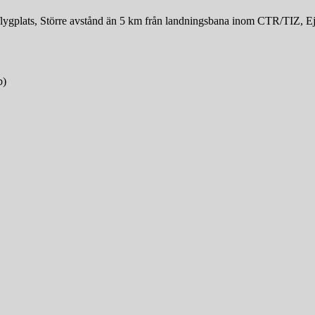
rflygplats, Större avstånd än 5 km från landningsbana inom CTR/TIZ, E
b)