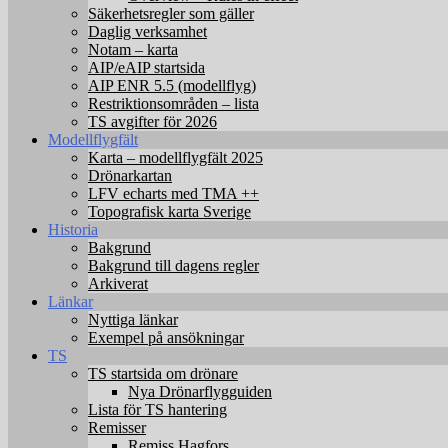
Säkerhetsregler som gäller
Daglig verksamhet
Notam – karta
AIP/eAIP startsida
AIP ENR 5.5 (modellflyg)
Restriktionsområden – lista
TS avgifter för 2026
Modellflygfält
Karta – modellflygfält 2025
Drönarkartan
LFV echarts med TMA ++
Topografisk karta Sverige
Historia
Bakgrund
Bakgrund till dagens regler
Arkiverat
Länkar
Nyttiga länkar
Exempel på ansökningar
TS
TS startsida om drönare
Nya Drönarflygguiden
Lista för TS hantering
Remisser
Remiss Hagfors