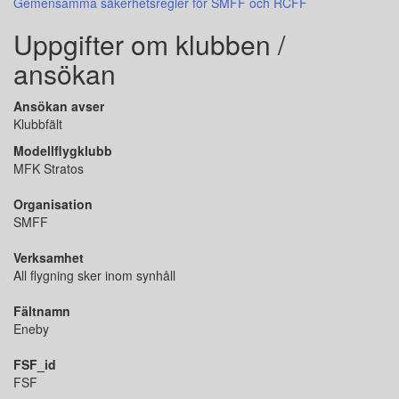
Gemensamma säkerhetsregler för SMFF och RCFF
Uppgifter om klubben /
ansökan
Ansökan avser
Klubbfält
Modellflygklubb
MFK Stratos
Organisation
SMFF
Verksamhet
All flygning sker inom synhåll
Fältnamn
Eneby
FSF_id
FSF