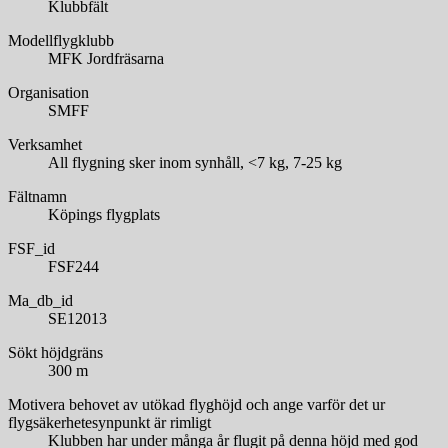
Klubbfält
Modellflygklubb
MFK Jordfräsarna
Organisation
SMFF
Verksamhet
All flygning sker inom synhåll, <7 kg, 7-25 kg
Fältnamn
Köpings flygplats
FSF_id
FSF244
Ma_db_id
SE12013
Sökt höjdgräns
300 m
Motivera behovet av utökad flyghöjd och ange varför det ur
flygsäkerhetesynpunkt är rimligt
Klubben har under många år flugit på denna höjd med god