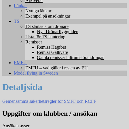
Arkiverat
Länkar
Nyttiga länkar
Exempel på ansökningar
TS
TS startsida om drönare
Nya Drönarflygguiden
Lista för TS hantering
Remisser
Remiss Hagfors
Remiss Gällivare
Gamla remisser luftrumsförändringar
EMFU
EMFU – vad gäller i resten av EU
Model flying in Sweden
Detaljsida
Gemensamma säkerhetsregler för SMFF och RCFF
Uppgifter om klubben / ansökan
Ansökan avser