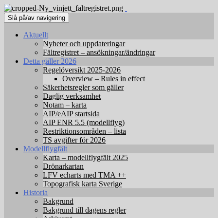
Slå på/av navigering
Aktuellt
Nyheter och uppdateringar
Fältregistret – ansökningar/ändringar
Detta gäller 2026
Regelöversikt 2025-2026
Overview – Rules in effect
Säkerhetsregler som gäller
Daglig verksamhet
Notam – karta
AIP/eAIP startsida
AIP ENR 5.5 (modellflyg)
Restriktionsområden – lista
TS avgifter för 2026
Modellflygfält
Karta – modellflygfält 2025
Drönarkartan
LFV echarts med TMA ++
Topografisk karta Sverige
Historia
Bakgrund
Bakgrund till dagens regler