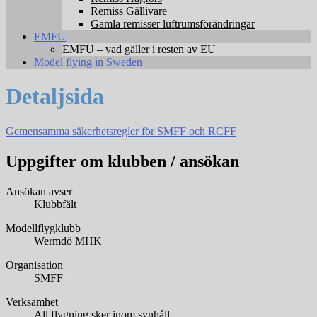
Remiss Gällivare
Gamla remisser luftrumsförändringar
EMFU
EMFU – vad gäller i resten av EU
Model flying in Sweden
Detaljsida
Gemensamma säkerhetsregler för SMFF och RCFF
Uppgifter om klubben / ansökan
Ansökan avser
Klubbfält
Modellflygklubb
Wermdö MHK
Organisation
SMFF
Verksamhet
All flygning sker inom synhåll