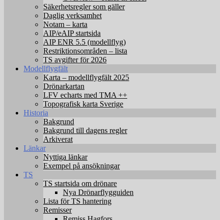
Säkerhetsregler som gäller
Daglig verksamhet
Notam – karta
AIP/eAIP startsida
AIP ENR 5.5 (modellflyg)
Restriktionsområden – lista
TS avgifter för 2026
Modellflygfält
Karta – modellflygfält 2025
Drönarkartan
LFV echarts med TMA ++
Topografisk karta Sverige
Historia
Bakgrund
Bakgrund till dagens regler
Arkiverat
Länkar
Nyttiga länkar
Exempel på ansökningar
TS
TS startsida om drönare
Nya Drönarflygguiden
Lista för TS hantering
Remisser
Remiss Hagfors