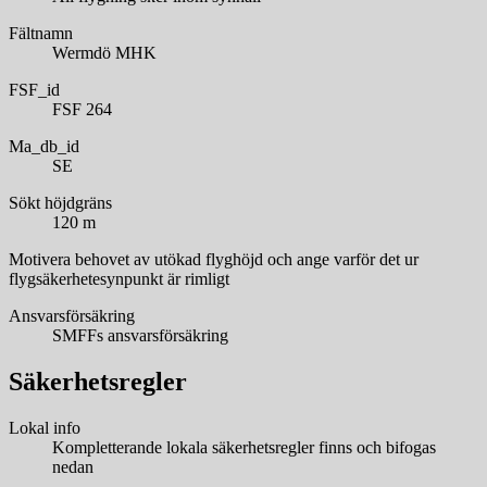
Fältnamn
Wermdö MHK
FSF_id
FSF 264
Ma_db_id
SE
Sökt höjdgräns
120 m
Motivera behovet av utökad flyghöjd och ange varför det ur
flygsäkerhetesynpunkt är rimligt
Ansvarsförsäkring
SMFFs ansvarsförsäkring
Säkerhetsregler
Lokal info
Kompletterande lokala säkerhetsregler finns och bifogas
nedan