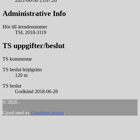
2021-06-30 23:07:20
Administrative Info
Hör till ärendenummer
TSL 2018-3119
TS uppgifter/beslut
TS kommentar
TS beslut höjdgräns
120 m
TS beslut
Godkänd 2018-06-28
© 2026 .
Gjord med
av
Graphene-teman
.