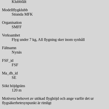
Klubbfält
Modellflygklubb
Stranda MFK
Organisation
SMFF
Verksamhet
Flyg under 7 kg, All flygning sker inom synhåll
Fältnamn
Nynäs
FSF_id
FSF
Ma_db_id
SE
Sökt höjdgräns
120 m
Motivera behovet av utökad flyghöjd och ange varför det ur
flygsäkerhetesynpunkt är rimligt