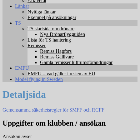
Arkiverat
Länkar
Nyttiga länkar
Exempel på ansökningar
TS
TS startsida om drönare
Nya Drönarflygguiden
Lista för TS hantering
Remisser
Remiss Hagfors
Remiss Gällivare
Gamla remisser luftrumsförändringar
EMFU
EMFU – vad gäller i resten av EU
Model flying in Sweden
Detaljsida
Gemensamma säkerhetsregler för SMFF och RCFF
Uppgifter om klubben / ansökan
Ansökan avser