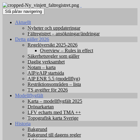
Slå på/av navigering
Aktuellt
Nyheter och uppdateringar
Fältregistret – ansökningar/ändringar
Detta gäller 2026
Regelöversikt 2025-2026
Overview – Rules in effect
Säkerhetsregler som gäller
Daglig verksamhet
Notam – karta
AIP/eAIP startsida
AIP ENR 5.5 (modellflyg)
Restriktionsområden – lista
TS avgifter för 2026
Modellflygfält
Karta – modellflygfält 2025
Drönarkartan
LFV echarts med TMA ++
Topografisk karta Sverige
Historia
Bakgrund
Bakgrund till dagens regler