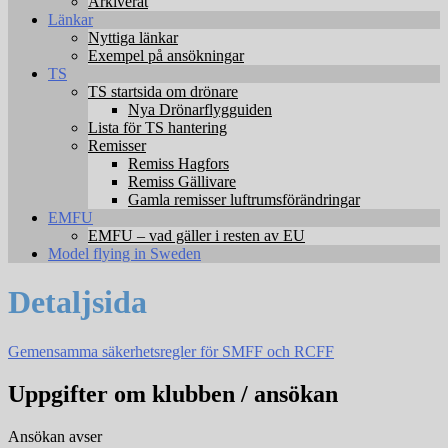
Arkiverat
Länkar
Nyttiga länkar
Exempel på ansökningar
TS
TS startsida om drönare
Nya Drönarflygguiden
Lista för TS hantering
Remisser
Remiss Hagfors
Remiss Gällivare
Gamla remisser luftrumsförändringar
EMFU
EMFU – vad gäller i resten av EU
Model flying in Sweden
Detaljsida
Gemensamma säkerhetsregler för SMFF och RCFF
Uppgifter om klubben / ansökan
Ansökan avser