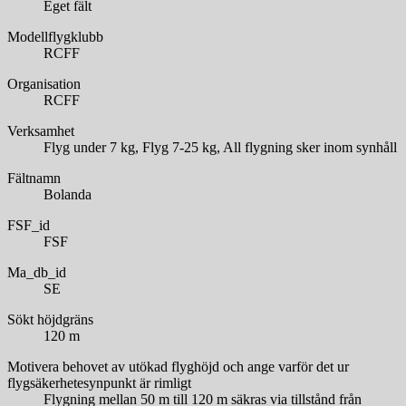
Eget fält
Modellflygklubb
RCFF
Organisation
RCFF
Verksamhet
Flyg under 7 kg, Flyg 7-25 kg, All flygning sker inom synhåll
Fältnamn
Bolanda
FSF_id
FSF
Ma_db_id
SE
Sökt höjdgräns
120 m
Motivera behovet av utökad flyghöjd och ange varför det ur
flygsäkerhetesynpunkt är rimligt
Flygning mellan 50 m till 120 m säkras via tillstånd från