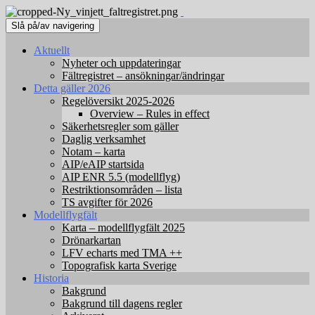
Slå på/av navigering
Aktuellt
Nyheter och uppdateringar
Fältregistret – ansökningar/ändringar
Detta gäller 2026
Regelöversikt 2025-2026
Overview – Rules in effect
Säkerhetsregler som gäller
Daglig verksamhet
Notam – karta
AIP/eAIP startsida
AIP ENR 5.5 (modellflyg)
Restriktionsområden – lista
TS avgifter för 2026
Modellflygfält
Karta – modellflygfält 2025
Drönarkartan
LFV echarts med TMA ++
Topografisk karta Sverige
Historia
Bakgrund
Bakgrund till dagens regler