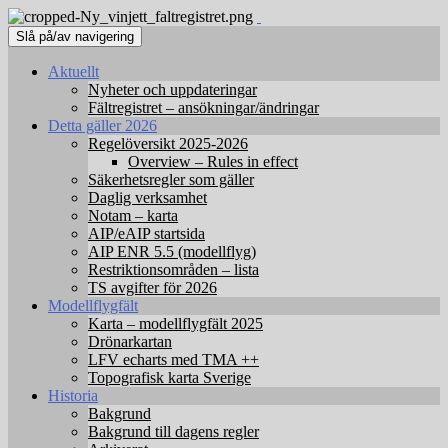
Slå på/av navigering
Aktuellt
Nyheter och uppdateringar
Fältregistret – ansökningar/ändringar
Detta gäller 2026
Regelöversikt 2025-2026
Overview – Rules in effect
Säkerhetsregler som gäller
Daglig verksamhet
Notam – karta
AIP/eAIP startsida
AIP ENR 5.5 (modellflyg)
Restriktionsområden – lista
TS avgifter för 2026
Modellflygfält
Karta – modellflygfält 2025
Drönarkartan
LFV echarts med TMA ++
Topografisk karta Sverige
Historia
Bakgrund
Bakgrund till dagens regler