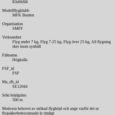
Klubbfält
Modellflygklubb
MFK Bunten
Organisation
SMFF
Verksamhet
Flyg under 7 kg, Flyg 7-25 kg, Flyg över 25 kg, All flygning
sker inom synhåll
Fältnamn
Högkulla
FSF_id
FSF
Ma_db_id
SE12044
Sökt höjdgräns
500 m
Motivera behovet av utökad flyghöjd och ange varför det ur
flygsäkerhetesynpunkt är rimligt