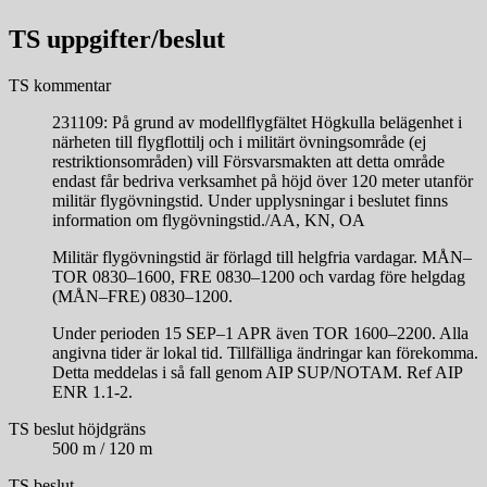
TS uppgifter/beslut
TS kommentar
231109: På grund av modellflygfältet Högkulla belägenhet i
närheten till flygflottilj och i militärt övningsområde (ej
restriktionsområden) vill Försvarsmakten att detta område
endast får bedriva verksamhet på höjd över 120 meter utanför
militär flygövningstid. Under upplysningar i beslutet finns
information om flygövningstid./AA, KN, OA
Militär flygövningstid är förlagd till helgfria vardagar. MÅN–
TOR 0830–1600, FRE 0830–1200 och vardag före helgdag
(MÅN–FRE) 0830–1200.
Under perioden 15 SEP–1 APR även TOR 1600–2200. Alla
angivna tider är lokal tid. Tillfälliga ändringar kan förekomma.
Detta meddelas i så fall genom AIP SUP/NOTAM. Ref AIP
ENR 1.1-2.
TS beslut höjdgräns
500 m / 120 m
TS beslut