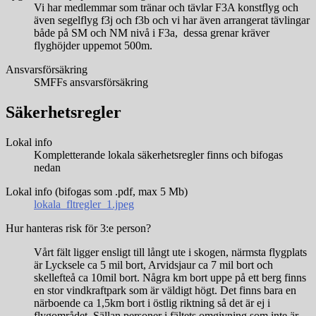
Vi har medlemmar som tränar och tävlar F3A konstflyg och
även segelflyg f3j och f3b och vi har även arrangerat tävlingar
både på SM och NM nivå i F3a, dessa grenar kräver
flyghöjder uppemot 500m.
Ansvarsförsäkring
SMFFs ansvarsförsäkring
Säkerhetsregler
Lokal info
Kompletterande lokala säkerhetsregler finns och bifogas
nedan
Lokal info (bifogas som .pdf, max 5 Mb)
lokala_fltregler_1.jpeg
Hur hanteras risk för 3:e person?
Vårt fält ligger ensligt till långt ute i skogen, närmsta flygplats
är Lycksele ca 5 mil bort, Arvidsjaur ca 7 mil bort och
skellefteå ca 10mil bort. Några km bort uppe på ett berg finns
en stor vindkraftpark som är väldigt högt. Det finns bara en
närboende ca 1,5km bort i östlig riktning så det är ej i
flygområdet. Sällan personer i fältets omgivning som inte är