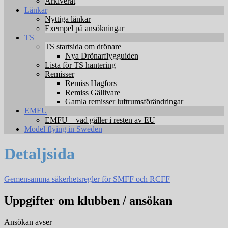
Arkiverat
Länkar
Nyttiga länkar
Exempel på ansökningar
TS
TS startsida om drönare
Nya Drönarflygguiden
Lista för TS hantering
Remisser
Remiss Hagfors
Remiss Gällivare
Gamla remisser luftrumsförändringar
EMFU
EMFU – vad gäller i resten av EU
Model flying in Sweden
Detaljsida
Gemensamma säkerhetsregler för SMFF och RCFF
Uppgifter om klubben / ansökan
Ansökan avser