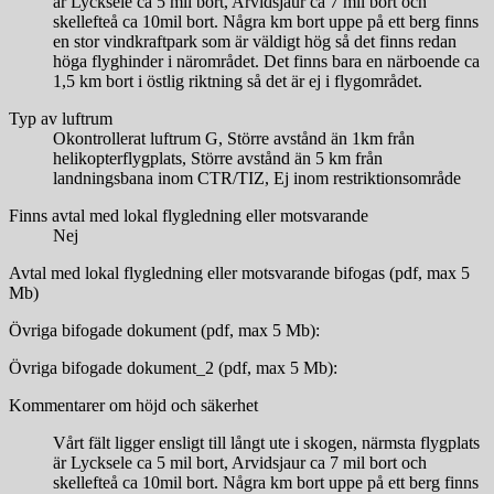
är Lycksele ca 5 mil bort, Arvidsjaur ca 7 mil bort och
skellefteå ca 10mil bort. Några km bort uppe på ett berg finns
en stor vindkraftpark som är väldigt hög så det finns redan
höga flyghinder i närområdet. Det finns bara en närboende ca
1,5 km bort i östlig riktning så det är ej i flygområdet.
Typ av luftrum
Okontrollerat luftrum G, Större avstånd än 1km från
helikopterflygplats, Större avstånd än 5 km från
landningsbana inom CTR/TIZ, Ej inom restriktionsområde
Finns avtal med lokal flygledning eller motsvarande
Nej
Avtal med lokal flygledning eller motsvarande bifogas (pdf, max 5
Mb)
Övriga bifogade dokument (pdf, max 5 Mb):
Övriga bifogade dokument_2 (pdf, max 5 Mb):
Kommentarer om höjd och säkerhet
Vårt fält ligger ensligt till långt ute i skogen, närmsta flygplats
är Lycksele ca 5 mil bort, Arvidsjaur ca 7 mil bort och
skellefteå ca 10mil bort. Några km bort uppe på ett berg finns