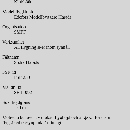
Klubbfält
Modellflygklubb
Edefors Modellbyggare Harads
Organisation
SMFF
Verksamhet
All flygning sker inom synhåll
Fältnamn
Södra Harads
FSF_id
FSF 230
Ma_db_id
SE 11992
Sökt höjdgräns
120 m
Motivera behovet av utökad flyghöjd och ange varför det ur
flygsäkerhetesynpunkt är rimligt