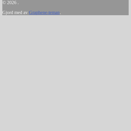
© 2026 .
Gjord med
av
Graphene-teman
.