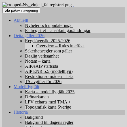
Slå på/av navigering
Aktuellt
Nyheter och uppdateringar
Fältregistret – ansökningar/ändringar
Detta gäller 2026
Regelöversikt 2025-2026
Overview – Rules in effect
Säkerhetsregler som gäller
Daglig verksamhet
Notam – karta
AIP/eAIP startsida
AIP ENR 5.5 (modellflyg)
Restriktionsområden – lista
TS avgifter för 2026
Modellflygfält
Karta – modellflygfält 2025
Drönarkartan
LFV echarts med TMA ++
Topografisk karta Sverige
Historia
Bakgrund
Bakgrund till dagens regler