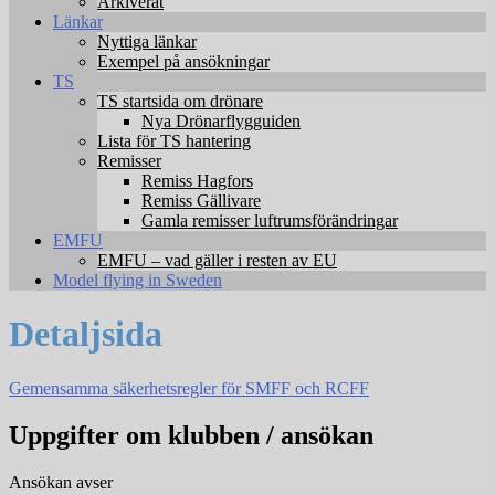
Arkiverat
Länkar
Nyttiga länkar
Exempel på ansökningar
TS
TS startsida om drönare
Nya Drönarflygguiden
Lista för TS hantering
Remisser
Remiss Hagfors
Remiss Gällivare
Gamla remisser luftrumsförändringar
EMFU
EMFU – vad gäller i resten av EU
Model flying in Sweden
Detaljsida
Gemensamma säkerhetsregler för SMFF och RCFF
Uppgifter om klubben / ansökan
Ansökan avser