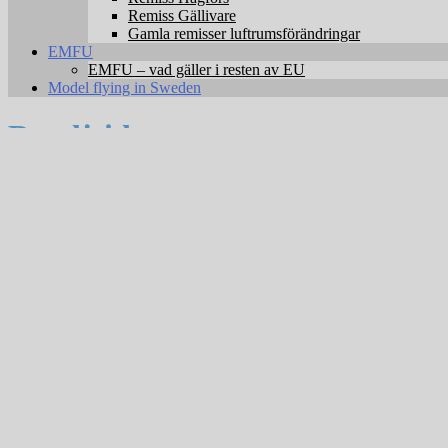
Remiss Gällivare
Gamla remisser luftrumsförändringar
EMFU
EMFU – vad gäller i resten av EU
Model flying in Sweden
Detaljsida
Gemensamma säkerhetsregler för SMFF och RCFF
Uppgifter om klubben / ansökan
Ansökan avser
Klubbfält
Modellflygklubb
Föreningen Väsby modellflygare
Organisation
SMFF
Verksamhet
All flygning sker inom synhåll