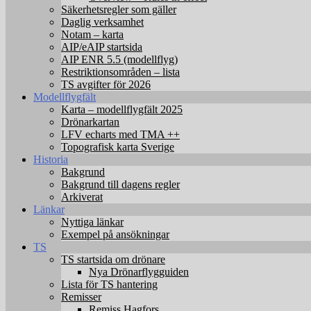
Säkerhetsregler som gäller
Daglig verksamhet
Notam – karta
AIP/eAIP startsida
AIP ENR 5.5 (modellflyg)
Restriktionsområden – lista
TS avgifter för 2026
Modellflygfält
Karta – modellflygfält 2025
Drönarkartan
LFV echarts med TMA ++
Topografisk karta Sverige
Historia
Bakgrund
Bakgrund till dagens regler
Arkiverat
Länkar
Nyttiga länkar
Exempel på ansökningar
TS
TS startsida om drönare
Nya Drönarflygguiden
Lista för TS hantering
Remisser
Remiss Hagfors